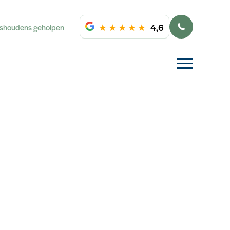
★
★
★
★
★
4,6
ishoudens geholpen