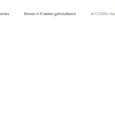
advies
Binnen 4-6 weken geïnstalleerd
Al 17.000+ hu
e aanvraag