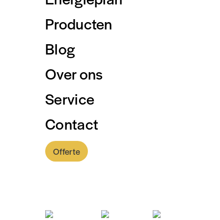
Slim energi
Producten
volledig bee
gegevens ac
Blog
op.
Over ons
Service
Naam
Contact
Voornaam
Offerte
E-mailadres
(Ve
0318 - 757 888
Vragen of opm