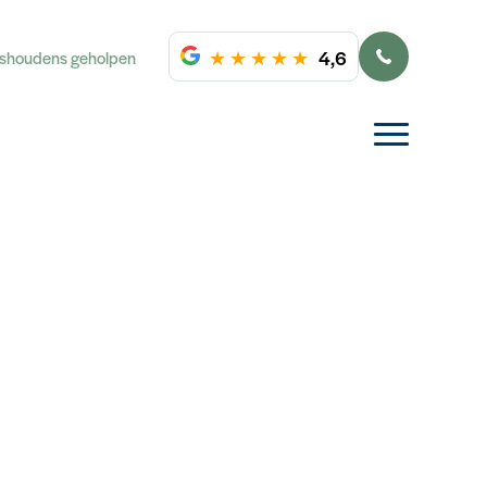
★
★
★
★
★
4,6
ishoudens geholpen