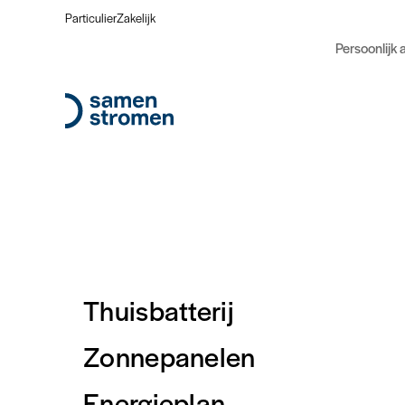
Particulier
Zakelijk
Persoonlijk 
Thuisbatterij
8 zonnepanelen inclusief mont
Zonnepanelen
Bespaar direct geld met zonnepanelen
Energieplan