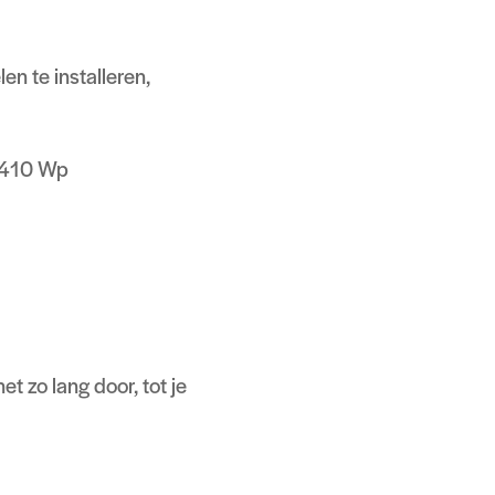
en te installeren,
n 410 Wp
t zo lang door, tot je