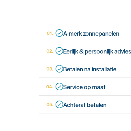
A-merk zonnepanelen
1
Eerlijk & persoonlijk advie
2
Betalen na installatie
3
Service op maat
4
Achteraf betalen
5