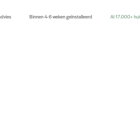
advies
Binnen 4-6 weken geïnstalleerd
Al 17.000+ hu
age