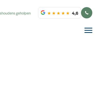
★
★
★
★
★
4,6
ishoudens geholpen
Vraag een gratis
adviesgesprek aan