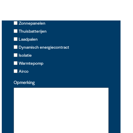
Ik wil graag meer informatie over
Zonnepanelen
Thuisbatterijen
Laadpalen
Dynamisch energiecontract
Isolatie
Warmtepomp
Airco
Opmerking