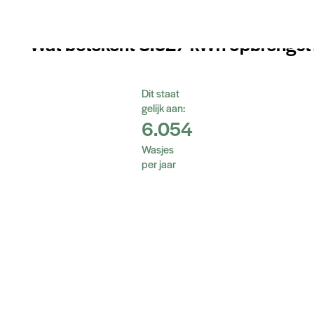
Wat betekent 3.027 kWh opbrengst
Dit staat
gelijk aan:
6.054
Wasjes
per jaar