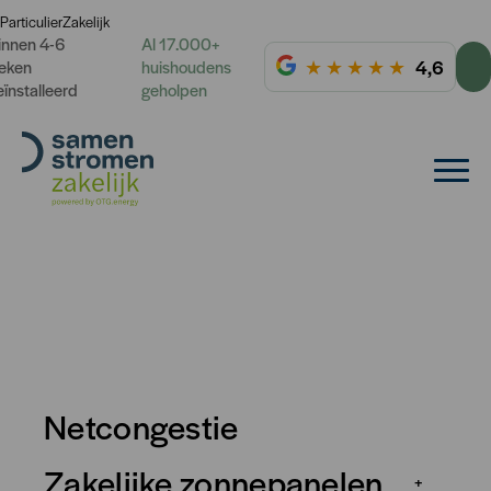
Particulier
Zakelijk
innen 4-6
Al 17.000+
★
★
★
★
★
4,6
eken
huishoudens
eïnstalleerd
geholpen
Netcongestie
Zakelijke zonnepanelen
+