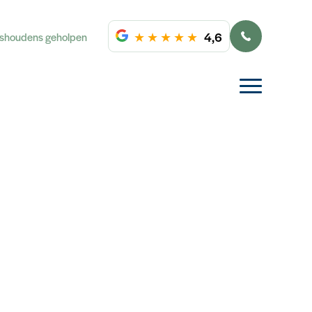
★
★
★
★
★
4,6
ishoudens geholpen