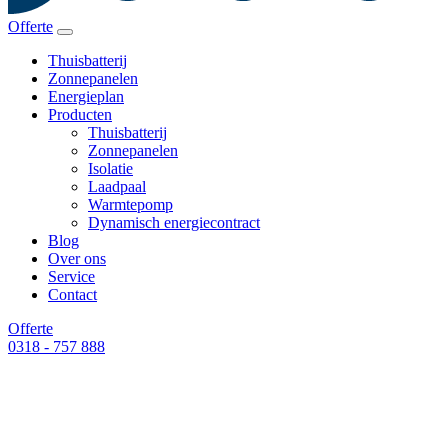
Offerte
Thuisbatterij
Zonnepanelen
Energieplan
Producten
Thuisbatterij
Zonnepanelen
Isolatie
Laadpaal
Warmtepomp
Dynamisch energiecontract
Blog
Over ons
Service
Contact
Offerte
0318 - 757 888