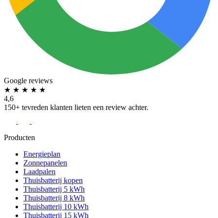
Google reviews
★
★
★
★
★
4,6
150+ tevreden klanten lieten een review achter.
Producten
Energieplan
Zonnepanelen
Laadpalen
Thuisbatterij kopen
Thuisbatterij 5 kWh
Thuisbatterij 8 kWh
Thuisbatterij 10 kWh
Thuisbatterij 15 kWh