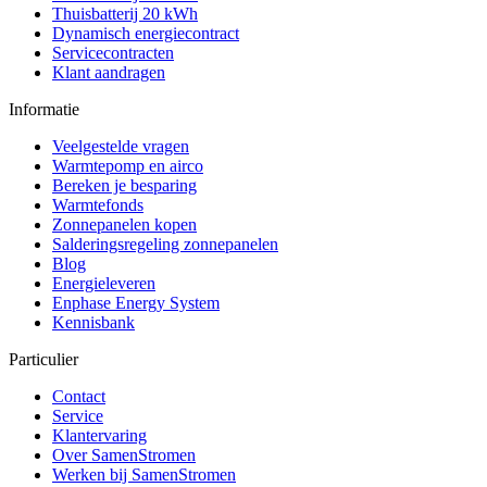
Thuisbatterij 20 kWh
Dynamisch energiecontract
Servicecontracten
Klant aandragen
Informatie
Veelgestelde vragen
Warmtepomp en airco
Bereken je besparing
Warmtefonds
Zonnepanelen kopen
Salderingsregeling zonnepanelen
Blog
Energieleveren
Enphase Energy System
Kennisbank
Particulier
Contact
Service
Klantervaring
Over SamenStromen
Werken bij SamenStromen